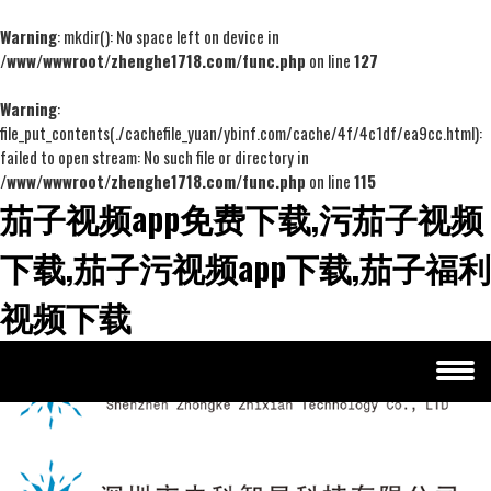
Warning
: mkdir(): No space left on device in
/www/wwwroot/zhenghe1718.com/func.php
on line
127
Warning
:
file_put_contents(./cachefile_yuan/ybinf.com/cache/4f/4c1df/ea9cc.html):
failed to open stream: No such file or directory in
/www/wwwroot/zhenghe1718.com/func.php
on line
115
茄子视频app免费下载,污茄子视频
下载,茄子污视频app下载,茄子福利
视频下载